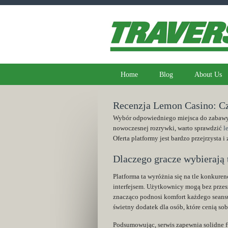
Home
Blog
About Us
Recenzja Lemon Casino: Cz
Wybór odpowiedniego miejsca do zabawy 
nowoczesnej rozrywki, warto sprawdzić
l
Oferta platformy jest bardzo przejrzysta 
Dlaczego gracze wybierają 
Platforma ta wyróżnia się na tle konkuren
interfejsem. Użytkownicy mogą bez przes
znacząco podnosi komfort każdego seans
świetny dodatek dla osób, które cenią s
Podsumowując, serwis zapewnia solidne f