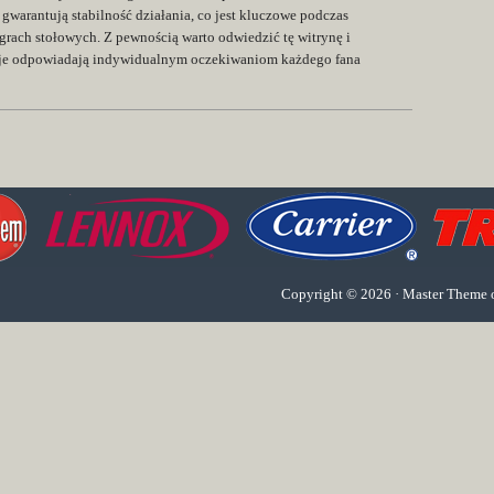
warantują stabilność działania, co jest kluczowe podczas
grach stołowych. Z pewnością warto odwiedzić tę witrynę i
zycje odpowiadają indywidualnym oczekiwaniom każdego fana
Copyright © 2026 ·
Master Theme