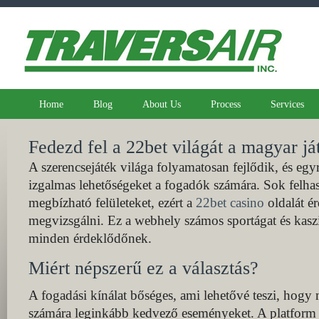
Home
Blog
About Us
Process
Services
Fedezd fel a 22bet világát a magyar j
A szerencsejáték világa folyamatosan fejlődik, és egy
izgalmas lehetőségeket a fogadók számára. Sok felhas
megbízható felületeket, ezért a
22bet casino
oldalát é
megvizsgálni. Ez a webhely számos sportágat és kaszi
minden érdeklődőnek.
Miért népszerű ez a választás?
A fogadási kínálat bőséges, ami lehetővé teszi, hogy
számára leginkább kedvező eseményeket. A platform